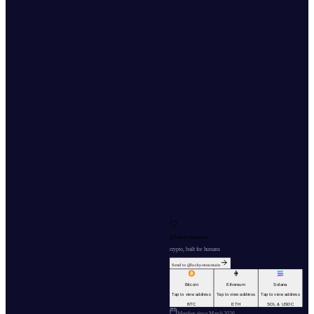
@
lucky-mountain
crypto, built for humans
Send to @
lucky-mountain
Bitcoin
Ethereum
Solana
Tap to view address
Tap to view address
Tap to view address
BTC
ETH
SOL & USDC
Member since
March 2026