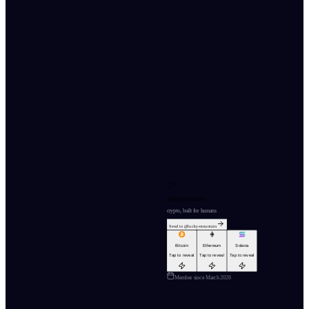
@
lucky-mountain
crypto, built for humans
Send to @
lucky-mountain
Bitcoin
Ethereum
Solana
Tap to reveal
Tap to reveal
Tap to reveal
Member since
March 2026