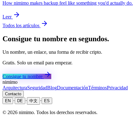
How nimimo makes backup feel like something you'd actually do.
Leer
Todos los artículos
Consigue tu nombre en segundos.
Un nombre, un enlace, una forma de recibir cripto.
Gratis. Solo un email para empezar.
Consigue tu nombre
nimimo
Arquitectura
Seguridad
Blog
Documentación
Términos
Privacidad
Contacto
·
·
·
EN
DE
中文
ES
©
2026
nimimo.
Todos los derechos reservados.