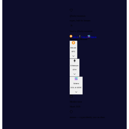
@
lucky-mountain
crypto, built for humans
Send to @
lucky-mountain
Sign in
Sign in
Sign in
Receiving addresses
Bitcoin
BTC
Ethereum
ETH
Solana
SOL & USDC
Member since
March 2026
nimimo — crypto identity you can share.