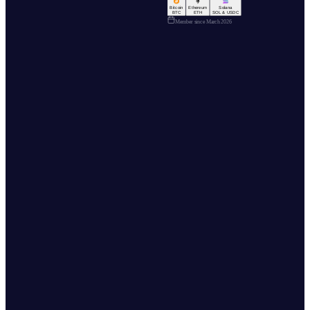
Bitcoin
Ethereum
Solana
BTC
ETH
SOL & USDC
Member since
March 2026