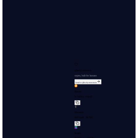
@
lucky-mountain
crypto, built for humans
Send to @
lucky-mountain
Bitcoin
bc1qz3ya...vcquq9
Ethereum
0x874a40...3B705C
Solana