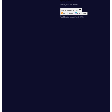
@
lucky-mountain
crypto, built for humans
Send to @
lucky-mountain
BTC
ETH
SOL & USDC
Member since
March 2026