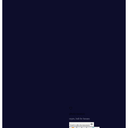
@
lucky-mountain
crypto, built for humans
Send to @
lucky-mountain