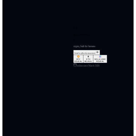
@
lucky-mountain
crypto, built for humans
Send to @
lucky-mountain
BTC
ETH
SOL & USDC
REVEAL
REVEAL
REVEAL
online since
March 2026