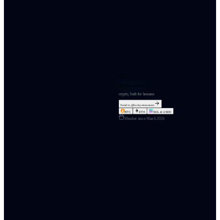
@
lucky-mountain
crypto, built for humans
Send to @
lucky-mountain
BTC
ETH
SOL & USDC
Member since
March 2026